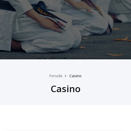
Forside
Casino
Casino