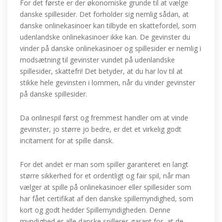
For det første er der økonomiske grunde til at vælge
danske spillesider. Det forholder sig nemlig sådan, at
danske onlinekasinoer kan tilbyde en skattefordel, som
udenlandske onlinekasinoer ikke kan. De gevinster du
vinder på danske onlinekasinoer og spillesider er nemlig i
modsætning til gevinster vundet på udenlandske
spillesider, skattefri! Det betyder, at du har lov til at
stikke hele gevinsten i lommen, når du vinder gevinster
på danske spillesider.
Da onlinespil først og fremmest handler om at vinde
gevinster, jo større jo bedre, er det et virkelig godt
incitament for at spille dansk.
For det andet er man som spiller garanteret en langt
større sikkerhed for et ordentligt og fair spil, når man
vælger at spille på onlinekasinoer eller spillesider som
har fået certifikat af den danske spillemyndighed, som
kort og godt hedder Spillemyndigheden. Denne
myndighed er alle danske spilleres garant for, at de