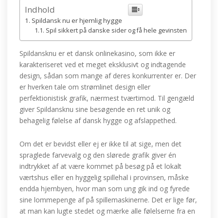
Indhold
Spildansk nu er hjemlig hygge
Spil sikkert på danske sider og få hele gevinsten
Spildansknu er et dansk onlinekasino, som ikke er
karakteriseret ved et meget eksklusivt og indtagende
design, sådan som mange af deres konkurrenter er. Der
er hverken tale om strømlinet design eller
perfektionistisk grafik, nærmest tværtimod. Til gengæld
giver Spildansknu sine besøgende en ret unik og
behagelig følelse af dansk hygge og afslappethed.
Om det er bevidst eller ej er ikke til at sige, men det
spraglede farvevalg og den slørede grafik giver én
indtrykket af at være kommet på besøg på et lokalt
værtshus eller en hyggelig spillehal i provinsen, måske
endda hjembyen, hvor man som ung gik ind og fyrede
sine lommepenge af på spillemaskinerne. Det er lige før,
at man kan lugte stedet og mærke alle følelserne fra en